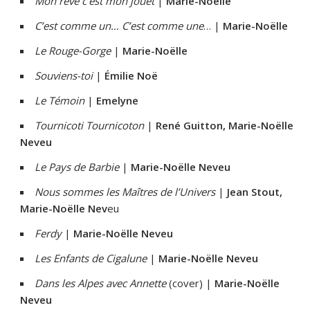
Mon rêve c’est mon jouet
|
Marie-Noëlle
C’est comme un… C’est comme une
… |
Marie-Noëlle
Le Rouge-Gorge
|
Marie-Noëlle
Souviens-toi
|
Émilie Noë
Le Témoin
|
Emelyne
Tournicoti Tournicoton
|
René Guitton, Marie-Noëlle
Neveu
Le Pays de Barbie
|
Marie-Noëlle Neveu
Nous sommes les Maîtres de l’Univers
|
Jean Stout,
Marie-Noëlle Nev
eu
Ferdy
|
Marie-Noëlle Neveu
Les Enfants de Cigalune
|
Marie-Noëlle Neveu
Dans les Alpes avec Annette
(cover) |
Marie-Noëlle
Neveu