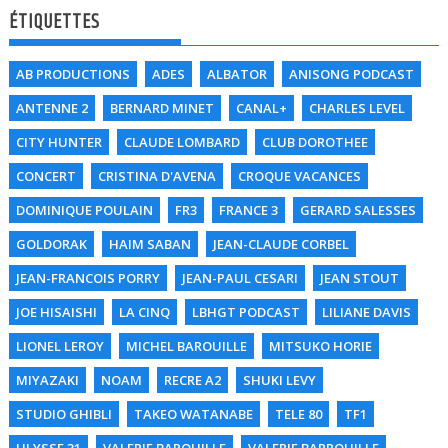
ÉTIQUETTES
AB PRODUCTIONS
ADES
ALBATOR
ANISONG PODCAST
ANTENNE 2
BERNARD MINET
CANAL+
CHARLES LEVEL
CITY HUNTER
CLAUDE LOMBARD
CLUB DOROTHEE
CONCERT
CRISTINA D'AVENA
CROQUE VACANCES
DOMINIQUE POULAIN
FR3
FRANCE 3
GERARD SALESSES
GOLDORAK
HAIM SABAN
JEAN-CLAUDE CORBEL
JEAN-FRANCOIS PORRY
JEAN-PAUL CESARI
JEAN STOUT
JOE HISAISHI
LA CINQ
LBHGT PODCAST
LILIANE DAVIS
LIONEL LEROY
MICHEL BAROUILLE
MITSUKO HORIE
MIYAZAKI
NOAM
RECRE A2
SHUKI LEVY
STUDIO GHIBLI
TAKEO WATANABE
TELE 80
TF1