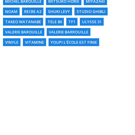
MICHEL BAROUILLE
MITSUKO HORIE
MIYAZAKI
NOAM
RECRE A2
SHUKI LEVY
STUDIO GHIBLI
TAKEO WATANABE
TELE 80
TF1
ULYSSE 31
VALERIE BAROUILLE
VALERIE BARROUILLE
VINYLE
VITAMINE
YOUPI L'ÉCOLE EST FINIE