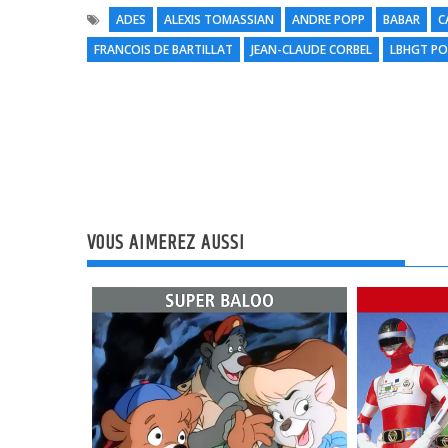
ADES
ALEXIS TOMASSIAN
ANDRE POPP
BABAR
C
FRANCOIS DE BARTILLAT
JEAN-CLAUDE CORBEL
LBHGT P
VOUS AIMEREZ AUSSI