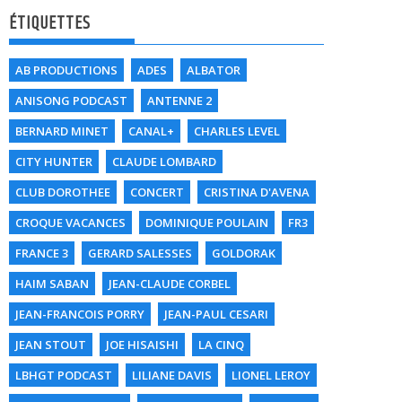
ÉTIQUETTES
AB PRODUCTIONS
ADES
ALBATOR
ANISONG PODCAST
ANTENNE 2
BERNARD MINET
CANAL+
CHARLES LEVEL
CITY HUNTER
CLAUDE LOMBARD
CLUB DOROTHEE
CONCERT
CRISTINA D'AVENA
CROQUE VACANCES
DOMINIQUE POULAIN
FR3
FRANCE 3
GERARD SALESSES
GOLDORAK
HAIM SABAN
JEAN-CLAUDE CORBEL
JEAN-FRANCOIS PORRY
JEAN-PAUL CESARI
JEAN STOUT
JOE HISAISHI
LA CINQ
LBHGT PODCAST
LILIANE DAVIS
LIONEL LEROY