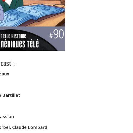
cast :
eaux
 Bartillat
assian
orbel, Claude Lombard