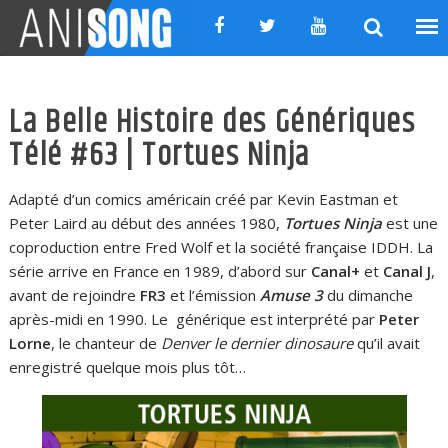
Skip
to
content
La Belle Histoire des Génériques
Télé #63 | Tortues Ninja
Adapté d’un comics américain créé par Kevin Eastman et
Peter Laird au début des années 1980,
Tortues Ninja
est une
coproduction entre Fred Wolf et la société française IDDH. La
série arrive en France en 1989, d’abord sur
Canal+
et
Canal J
,
avant de rejoindre
FR3
et l’émission
Amuse 3
du dimanche
après-midi en 1990. Le générique est interprété par
Peter
Lorne
, le chanteur de
Denver le dernier dinosaure
qu’il avait
enregistré quelque mois plus tôt…