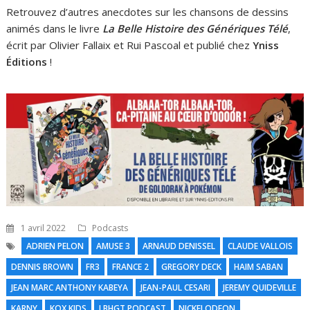
Retrouvez d’autres anecdotes sur les chansons de dessins
animés dans le livre
La Belle Histoire des Génériques Télé
,
écrit par Olivier Fallaix et Rui Pascoal et publié chez
Yniss
Éditions
!
1 avril 2022
Podcasts
ADRIEN PELON
AMUSE 3
ARNAUD DENISSEL
CLAUDE VALLOIS
DENNIS BROWN
FR3
FRANCE 2
GREGORY DECK
HAIM SABAN
N
JEAN MARC ANTHONY KABEYA
JEAN-PAUL CESARI
JEREMY QUIDEVILLE
KARNY
KOX KIDS
LBHGT PODCAST
NICKELODEON