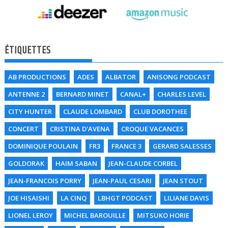
ÉTIQUETTES
AB PRODUCTIONS
ADES
ALBATOR
ANISONG PODCAST
ANTENNE 2
BERNARD MINET
CANAL+
CHARLES LEVEL
CITY HUNTER
CLAUDE LOMBARD
CLUB DOROTHEE
CONCERT
CRISTINA D'AVENA
CROQUE VACANCES
DOMINIQUE POULAIN
FR3
FRANCE 3
GERARD SALESSES
GOLDORAK
HAIM SABAN
JEAN-CLAUDE CORBEL
JEAN-FRANCOIS PORRY
JEAN-PAUL CESARI
JEAN STOUT
JOE HISAISHI
LA CINQ
LBHGT PODCAST
LILIANE DAVIS
LIONEL LEROY
MICHEL BAROUILLE
MITSUKO HORIE