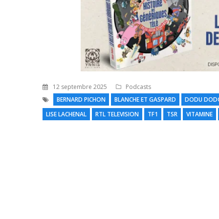
12 septembre 2025
Podcasts
BERNARD PICHON
BLANCHE ET GASPARD
DODU DOD
LISE LACHENAL
RTL TELEVISION
TF1
TSR
VITAMINE