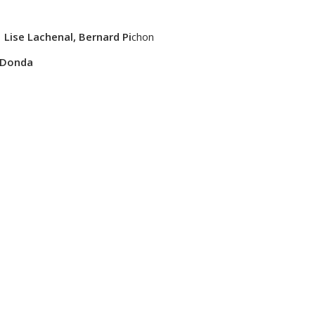
|
Lise Lachenal, Bernard Pi
chon
 Donda