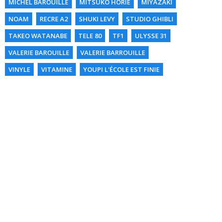
MICHEL BAROUILLE
MITSUKO HORIE
MIYAZAKI
NOAM
RECRE A2
SHUKI LEVY
STUDIO GHIBLI
TAKEO WATANABE
TELE 80
TF1
ULYSSE 31
VALERIE BAROUILLE
VALERIE BARROUILLE
VINYLE
VITAMINE
YOUPI L'ÉCOLE EST FINIE