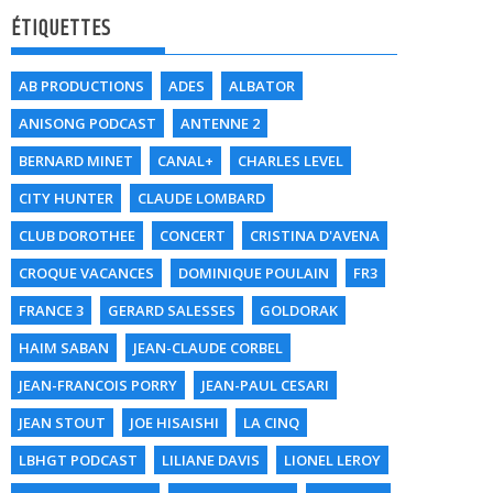
ÉTIQUETTES
AB PRODUCTIONS
ADES
ALBATOR
ANISONG PODCAST
ANTENNE 2
BERNARD MINET
CANAL+
CHARLES LEVEL
CITY HUNTER
CLAUDE LOMBARD
CLUB DOROTHEE
CONCERT
CRISTINA D'AVENA
CROQUE VACANCES
DOMINIQUE POULAIN
FR3
FRANCE 3
GERARD SALESSES
GOLDORAK
HAIM SABAN
JEAN-CLAUDE CORBEL
JEAN-FRANCOIS PORRY
JEAN-PAUL CESARI
JEAN STOUT
JOE HISAISHI
LA CINQ
LBHGT PODCAST
LILIANE DAVIS
LIONEL LEROY