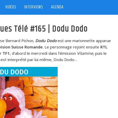
VIDÉOS
INTERVIEWS
AGENDA
ques Télé #165 | Dodu Dodo
isse Bernard Pichon,
Dodu Dodo
est une marionnette apparue
vision Suisse Romande
. Le personnage rejoint ensuite
RTL
ur
TF1
, d’abord le mercredi dans l’émission
Vitamine
, puis le
e est interprété par lui-même, Dodu Dodo…