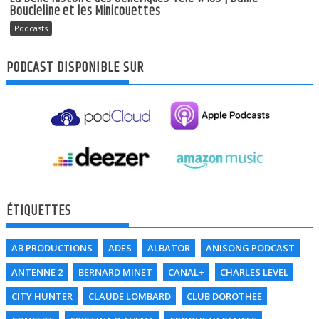
Boucleline et les Minicouettes
Podcasts
PODCAST DISPONIBLE SUR
ÉTIQUETTES
AB PRODUCTIONS
ADES
ALBATOR
ANISONG PODCAST
ANTENNE 2
BERNARD MINET
CANAL+
CHARLES LEVEL
CITY HUNTER
CLAUDE LOMBARD
CLUB DOROTHEE