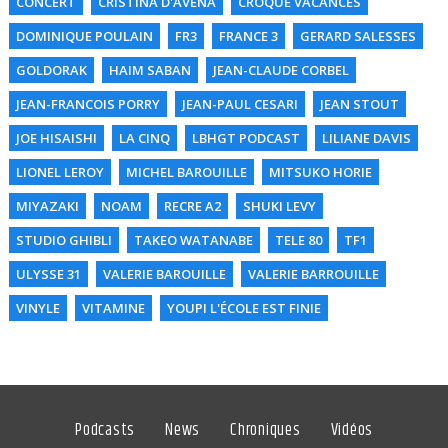
CONCERT
CRISTINA D'AVENA
CROQUE VACANCES
DOMINIQUE POULAIN
FR3
FRANCE 3
GERARD SALESSES
GOLDORAK
HAIM SABAN
JEAN-CLAUDE CORBEL
JEAN-FRANCOIS PORRY
JEAN-PAUL CESARI
JEAN STOUT
JOE HISAISHI
LA CINQ
LBHGT PODCAST
LILIANE DAVIS
LIONEL LEROY
MICHEL BAROUILLE
MITSUKO HORIE
MIYAZAKI
NOAM
RECRE A2
SHUKI LEVY
STUDIO GHIBLI
TAKEO WATANABE
TELE 80
TF1
ULYSSE 31
VALERIE BAROUILLE
VALERIE BARROUILLE
VINYLE
VITAMINE
YOUPI L'ÉCOLE EST FINIE
Podcasts
News
Chroniques
Vidéos