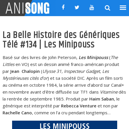
Skip
to
content
La Belle Histoire des Génériques
Télé #134 | Les Minipouss
Basé sur des livres de John Peterson,
Les Minipouss
(
The
Littles
en VO) est un dessin animé franco-américain produit
par
Jean Chalopin
(
Ulysse 31, Inspecteur Gadget, Les
Mystérieuses cités d’or
) et sa société DIC. Après un film sorti
au cinéma en octobre 1984, la série arrive d’abord sur Canal+
en novembre avant d’être diffusée sur TF1 dans
Vitamine
dès
la rentrée de septembre 1985. Produit par
Haim Saban
, le
générique est interprété par
Rebecca Venture
et non par
Rachelle Cano
, comme on l’a cru pendant longtemps…