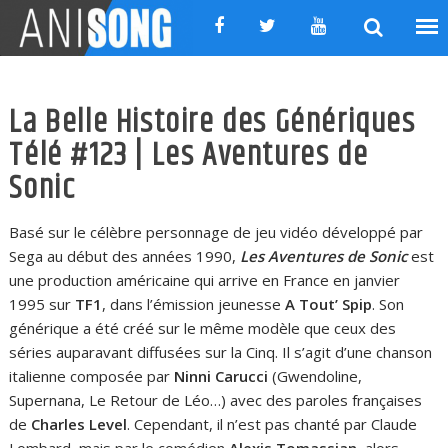
Skip
to
content
La Belle Histoire des Génériques
Télé #123 | Les Aventures de
Sonic
Basé sur le célèbre personnage de jeu vidéo développé par
Sega au début des années 1990,
Les Aventures de Sonic
est
une production américaine qui arrive en France en janvier
1995 sur
TF1
, dans l’émission jeunesse
A Tout’ Spip
. Son
générique a été créé sur le même modèle que ceux des
séries auparavant diffusées sur la Cinq. Il s’agit d’une chanson
italienne composée par
Ninni Carucci
(Gwendoline,
Supernana, Le Retour de Léo…) avec des paroles françaises
de
Charles Level
. Cependant, il n’est pas chanté par Claude
Lombard, mais par le comédien
Alexis Tomassian
, alors