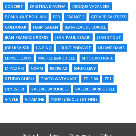
CONCERT
CRISTINA D'AVENA
CROQUE VACANCES
DOMINIQUE POULAIN
FR3
FRANCE 3
GERARD SALESSES
GOLDORAK
HAIM SABAN
JEAN-CLAUDE CORBEL
JEAN-FRANCOIS PORRY
JEAN-PAUL CESARI
JEAN STOUT
JOE HISAISHI
LA CINQ
LBHGT PODCAST
LILIANE DAVIS
LIONEL LEROY
MICHEL BAROUILLE
MITSUKO HORIE
MIYAZAKI
NOAM
RECRE A2
SHUKI LEVY
STUDIO GHIBLI
TAKEO WATANABE
TELE 80
TF1
ULYSSE 31
VALERIE BAROUILLE
VALERIE BARROUILLE
VINYLE
VITAMINE
YOUPI L'ÉCOLE EST FINIE