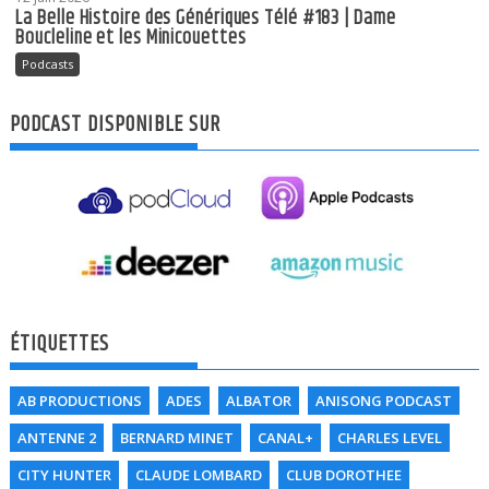
La Belle Histoire des Génériques Télé #183 | Dame
Boucleline et les Minicouettes
Podcasts
PODCAST DISPONIBLE SUR
ÉTIQUETTES
AB PRODUCTIONS
ADES
ALBATOR
ANISONG PODCAST
ANTENNE 2
BERNARD MINET
CANAL+
CHARLES LEVEL
CITY HUNTER
CLAUDE LOMBARD
CLUB DOROTHEE