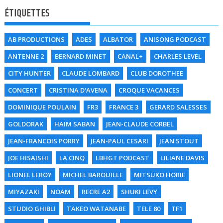
ÉTIQUETTES
AB PRODUCTIONS
ADES
ALBATOR
ANISONG PODCAST
ANTENNE 2
BERNARD MINET
CANAL+
CHARLES LEVEL
CITY HUNTER
CLAUDE LOMBARD
CLUB DOROTHEE
CONCERT
CRISTINA D'AVENA
CROQUE VACANCES
DOMINIQUE POULAIN
FR3
FRANCE 3
GERARD SALESSES
GOLDORAK
HAIM SABAN
JEAN-CLAUDE CORBEL
JEAN-FRANCOIS PORRY
JEAN-PAUL CESARI
JEAN STOUT
JOE HISAISHI
LA CINQ
LBHGT PODCAST
LILIANE DAVIS
LIONEL LEROY
MICHEL BAROUILLE
MITSUKO HORIE
MIYAZAKI
NOAM
RECRE A2
SHUKI LEVY
STUDIO GHIBLI
TAKEO WATANABE
TELE 80
TF1