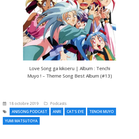
Love Song ga kikoeru | Album : Tenchi
Muyo ! – Theme Song Best Album (#13)
18 octobre 2019
Podcasts
ANISONG PODCAST
ANRI
CAT'S EYE
TENCHI MUYO
YUMI MATSUTOYA
N