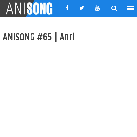
Skip
to
content
ANISONG #65 | Anri