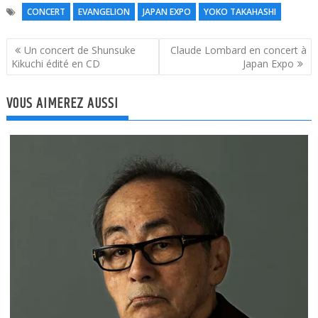
CONCERT
EVANGELION
JAPAN EXPO
YOKO TAKAHASHI
Navigation
Un concert de Shunsuke
Claude Lombard en concert à
de
Kikuchi édité en CD
Japan Expo
l’article
VOUS AIMEREZ AUSSI