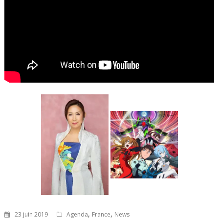
,
,
23 juin 2019
Agenda
France
News