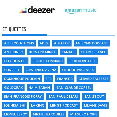
ÉTIQUETTES
AB PRODUCTIONS
ADES
ALBATOR
ANISONG PODCAST
ANTENNE 2
BERNARD MINET
CANAL+
CHARLES LEVEL
CITY HUNTER
CLAUDE LOMBARD
CLUB DOROTHEE
CONCERT
CRISTINA D'AVENA
CROQUE VACANCES
DOMINIQUE POULAIN
FR3
FRANCE 3
GERARD SALESSES
GOLDORAK
HAIM SABAN
JEAN-CLAUDE CORBEL
JEAN-FRANCOIS PORRY
JEAN-PAUL CESARI
JEAN STOUT
JOE HISAISHI
LA CINQ
LBHGT PODCAST
LILIANE DAVIS
LIONEL LEROY
MICHEL BAROUILLE
MITSUKO HORIE