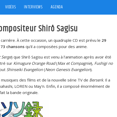
VIDÉOS
INTERVIEWS
AGENDA
ompositeur Shirô Sagisu
e carrière. À cette occasion, un quadruple CD est prévu le
29
e
73 chansons
qu’il a composées pour des anime.
t Serge
) que Shirô Sagisu est venu à l’animation après avoir été
stré sur
Kimagure Orange Road
(
Max et Compagnie
),
Fushigi no
tout
Shinseiki Evangelion
(
Neon Genesis Evangelion
).
s musiques des films et de la nouvelle série TV de
Berserk
. Il a
kahashi, LOREN ou May’n. Enfin, il a composé énormément de
it la bande originale.