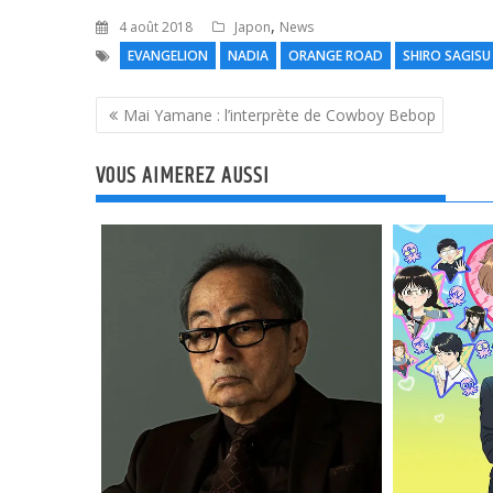
,
4 août 2018
Japon
News
EVANGELION
NADIA
ORANGE ROAD
SHIRO SAGISU
Navigation
Mai Yamane : l’interprète de Cowboy Bebop
de
l’article
VOUS AIMEREZ AUSSI