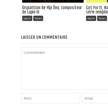
Disparition de Yûji Ôno, compositeur
Got For It, 
de Lupin III
série rempli
Japon
News
Japon
News
LAISSER UN COMMENTAIRE