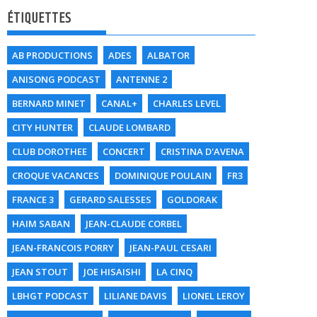
ÉTIQUETTES
AB PRODUCTIONS
ADES
ALBATOR
ANISONG PODCAST
ANTENNE 2
BERNARD MINET
CANAL+
CHARLES LEVEL
CITY HUNTER
CLAUDE LOMBARD
CLUB DOROTHEE
CONCERT
CRISTINA D'AVENA
CROQUE VACANCES
DOMINIQUE POULAIN
FR3
FRANCE 3
GERARD SALESSES
GOLDORAK
HAIM SABAN
JEAN-CLAUDE CORBEL
JEAN-FRANCOIS PORRY
JEAN-PAUL CESARI
JEAN STOUT
JOE HISAISHI
LA CINQ
LBHGT PODCAST
LILIANE DAVIS
LIONEL LEROY