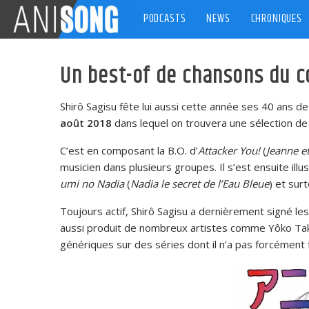
Skip
PODCASTS
NEWS
CHRONIQUES
to
content
Un best-of de chansons du c
Shirô Sagisu fête lui aussi cette année ses 40 ans d
août 2018
dans lequel on trouvera une sélection d
C’est en composant la B.O. d’
Attacker You!
(
Jeanne e
musicien dans plusieurs groupes. Il s’est ensuite illu
umi no Nadia
(
Nadia le secret de l’Eau Bleue
) et sur
Toujours actif, Shirô Sagisu a dernièrement signé le
aussi produit de nombreux artistes comme Yôko Ta
génériques sur des séries dont il n’a pas forcément fa