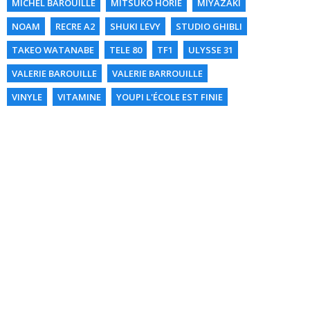
MICHEL BAROUILLE
MITSUKO HORIE
MIYAZAKI
NOAM
RECRE A2
SHUKI LEVY
STUDIO GHIBLI
TAKEO WATANABE
TELE 80
TF1
ULYSSE 31
VALERIE BAROUILLE
VALERIE BARROUILLE
VINYLE
VITAMINE
YOUPI L'ÉCOLE EST FINIE