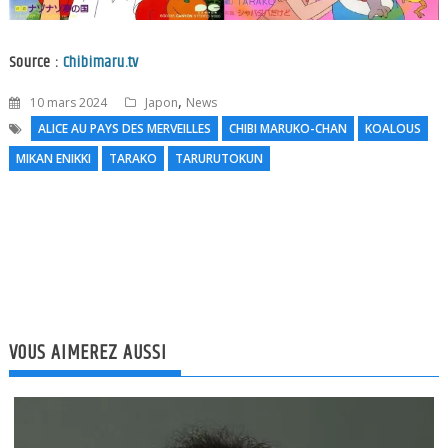
Source :
Chibimaru.tv
,
10 mars 2024
Japon
News
ALICE AU PAYS DES MERVEILLES
CHIBI MARUKO-CHAN
KOALOUS
MIKAN ENIKKI
TARAKO
TARURUTOKUN
N
l
VOUS AIMEREZ AUSSI