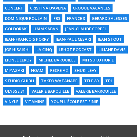
CONCERT
CRISTINA D'AVENA
CROQUE VACANCES
DOMINIQUE POULAIN
FR3
FRANCE 3
GERARD SALESSES
GOLDORAK
HAIM SABAN
JEAN-CLAUDE CORBEL
JEAN-FRANCOIS PORRY
JEAN-PAUL CESARI
JEAN STOUT
JOE HISAISHI
LA CINQ
LBHGT PODCAST
LILIANE DAVIS
LIONEL LEROY
MICHEL BAROUILLE
MITSUKO HORIE
MIYAZAKI
NOAM
RECRE A2
SHUKI LEVY
STUDIO GHIBLI
TAKEO WATANABE
TELE 80
TF1
ULYSSE 31
VALERIE BAROUILLE
VALERIE BARROUILLE
VINYLE
VITAMINE
YOUPI L'ÉCOLE EST FINIE