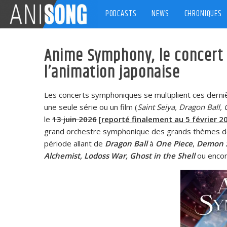
Skip
PODCASTS
NEWS
CHRONIQUES
to
content
Anime Symphony, le concert
l’animation japonaise
Les concerts symphoniques se multiplient ces derni
une seule série ou un film (
Saint Seiya, Dragon Ball,
le
13 juin 2026
[
reporté finalement au 5 février 2
grand orchestre symphonique des grands thèmes de f
période allant de
Dragon Ball
à
One Piece
,
Demon S
Alchemist, Lodoss War, Ghost in the Shell
ou encor