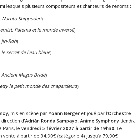
rmi lesquels plusieurs compositeurs et chanteurs de renoms :
l, Naruto Shippuden
)
hemist, Patema et le monde inversé
)
 Jin-Roh
)
le secret de l’eau bleue
)
e Ancient Magus Bride
)
ietty le petit monde des chapardeurs
)
noy
, mis en scène par
Yoann Berger
et joué par l’
Orchestre
 direction d’
Adrián Ronda Sampayo,
Anime Symphony
tiendra
 Paris, le
vendredi 5 février 2027 à partir de 19h30
. Le
n vente à partir de 34,90€ (catégorie 4) jusqu’à 79,90€