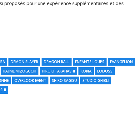
ssi proposés pour une expérience supplémentaires et des
BRA
DEMON SLAYER
DRAGON BALL
ENFANTS LOUPS
EVANGELION
HAJIME MIZOGUCHI
HIROKI TAKAHASHI
KOKIA
LODOSS
N
ONNE
OVERLOOK EVENT
SHIRO SAGISU
STUDIO GHIBLI
d
H
l
SHI
|