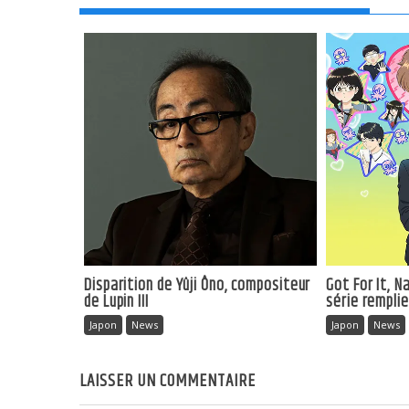
Disparition de Yûji Ôno, compositeur
Got For It, 
de Lupin III
série rempli
Japon
News
Japon
News
LAISSER UN COMMENTAIRE