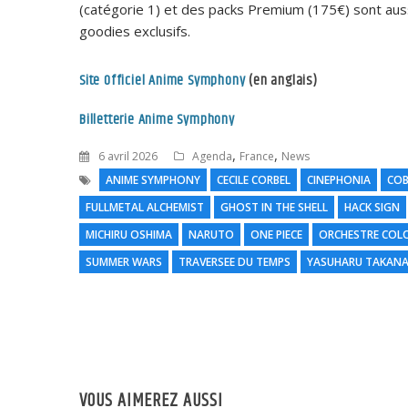
(catégorie 1) et des packs Premium (175€) sont au
goodies exclusifs.
Site Officiel Anime Symphony
(en anglais)
Billetterie Anime Symphony
,
,
6 avril 2026
Agenda
France
News
ANIME SYMPHONY
CECILE CORBEL
CINEPHONIA
CO
FULLMETAL ALCHEMIST
GHOST IN THE SHELL
HACK SIGN
MICHIRU OSHIMA
NARUTO
ONE PIECE
ORCHESTRE COL
SUMMER WARS
TRAVERSEE DU TEMPS
YASUHARU TAKANA
VOUS AIMEREZ AUSSI