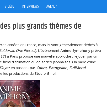
VIDÉOS
INTERVIEWS
AGENDA
 des plus grands thèmes de
ères années en France, mais ils sont généralement dédiés à
 Goldorak, One Piece…
). L’événement
Anime Symphony
prévu
027
] à Paris propose une nouvelle approche : rejouer par un
ilms d’animation ou de séries japonaises. On parle d’une
layer
en passant par
Cobra, Evangelion, FullMetal
e les productions du
Studio Ghibli
.