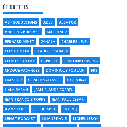
ÉTIQUETTES
AB PRODUCTIONS
ADES
ALBATOR
ANISONG PODCAST
ANTENNE 2
BERNARD MINET
CANAL+
CHARLES LEVEL
CITY HUNTER
CLAUDE LOMBARD
CLUB DOROTHEE
CONCERT
CRISTINA D'AVENA
CROQUE VACANCES
DOMINIQUE POULAIN
FR3
FRANCE 3
GERARD SALESSES
GOLDORAK
HAIM SABAN
JEAN-CLAUDE CORBEL
JEAN-FRANCOIS PORRY
JEAN-PAUL CESARI
JEAN STOUT
JOE HISAISHI
LA CINQ
LBHGT PODCAST
LILIANE DAVIS
LIONEL LEROY