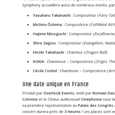
Symphony accueillera aussi de nombreux invités, pa
Yasuharu Takanashi
: Compositeur (
Fairy Tai
Michiru Ôshima
: Compositrice (
FullMetal Alc
Hajime Mizoguchi
: Compositeur (
Escaflowne,
Shiro Sagisu
: Compositeur (
Evangelion, Nadia 
Hiroki Takahashi
: Chanteur (
Dragon Ball
)
KOKIA
: Chanteuse – Compositrice (
Origin, Th
Cécile Corbel
: Chanteuse – Compositrice (
Arr
Une date unique en France
Produit par
Overlook Events
, initié par
Romain Das
Colonne
et le Chœur audiovisuel
Cinephonia
sous la
sa première représentation au
Palais des Congrès
à
concert durera près de
3 heures
! Les places sont e