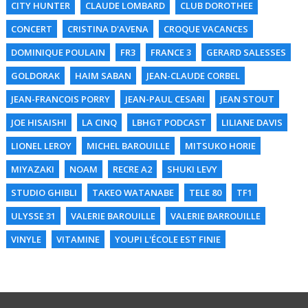
CITY HUNTER
CLAUDE LOMBARD
CLUB DOROTHEE
CONCERT
CRISTINA D'AVENA
CROQUE VACANCES
DOMINIQUE POULAIN
FR3
FRANCE 3
GERARD SALESSES
GOLDORAK
HAIM SABAN
JEAN-CLAUDE CORBEL
JEAN-FRANCOIS PORRY
JEAN-PAUL CESARI
JEAN STOUT
JOE HISAISHI
LA CINQ
LBHGT PODCAST
LILIANE DAVIS
LIONEL LEROY
MICHEL BAROUILLE
MITSUKO HORIE
MIYAZAKI
NOAM
RECRE A2
SHUKI LEVY
STUDIO GHIBLI
TAKEO WATANABE
TELE 80
TF1
ULYSSE 31
VALERIE BAROUILLE
VALERIE BARROUILLE
VINYLE
VITAMINE
YOUPI L'ÉCOLE EST FINIE