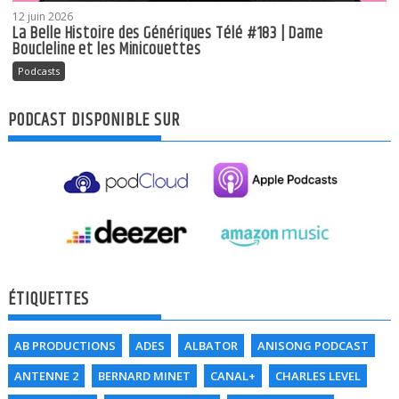
12 juin 2026
La Belle Histoire des Génériques Télé #183 | Dame
Boucleline et les Minicouettes
Podcasts
PODCAST DISPONIBLE SUR
ÉTIQUETTES
AB PRODUCTIONS
ADES
ALBATOR
ANISONG PODCAST
ANTENNE 2
BERNARD MINET
CANAL+
CHARLES LEVEL