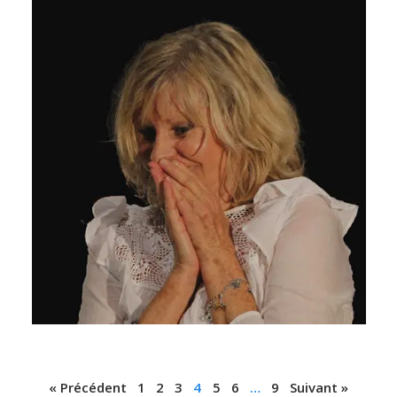
« Précédent
1
2
3
4
5
6
…
9
Suivant »