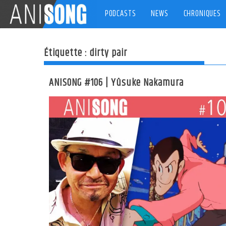
Skip
PODCASTS
NEWS
CHRONIQUES
to
content
Étiquette :
dirty pair
ANISONG #106 | Yûsuke Nakamura