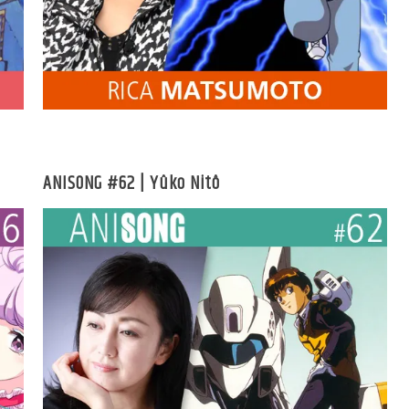
ANISONG #62 | Yûko Nitô