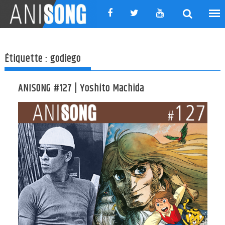
Skip
to
content
Étiquette :
godiego
ANISONG #127 | Yoshito Machida