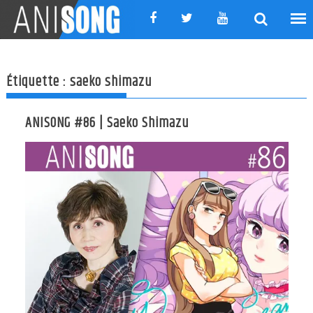
Skip
to
content
Étiquette :
saeko shimazu
ANISONG #86 | Saeko Shimazu