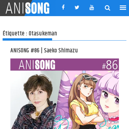
Skip
to
content
Étiquette :
Otasukeman
ANISONG #86 | Saeko Shimazu