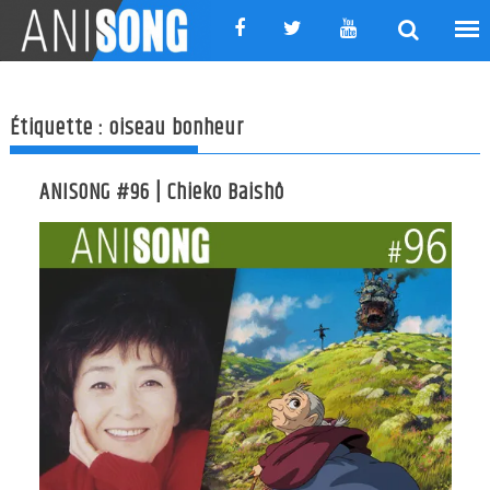
Skip
to
content
Étiquette :
oiseau bonheur
ANISONG #96 | Chieko Baishô