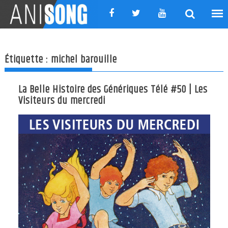
Skip
to
content
Étiquette :
michel barouille
La Belle Histoire des Génériques Télé #50 | Les
Visiteurs du mercredi