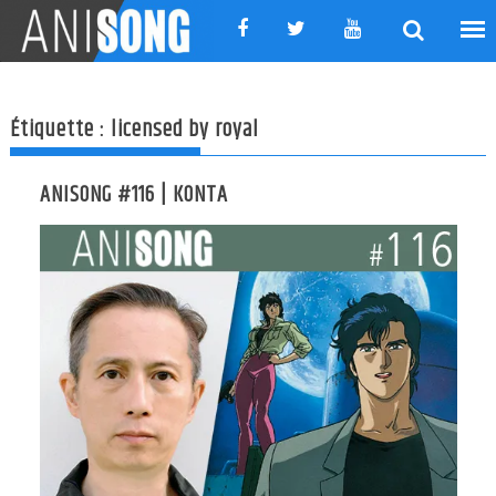
Skip
to
content
Étiquette :
licensed by royal
ANISONG #116 | KONTA