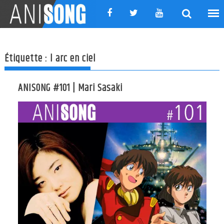
Skip
to
content
Étiquette :
l arc en ciel
ANISONG #101 | Mari Sasaki