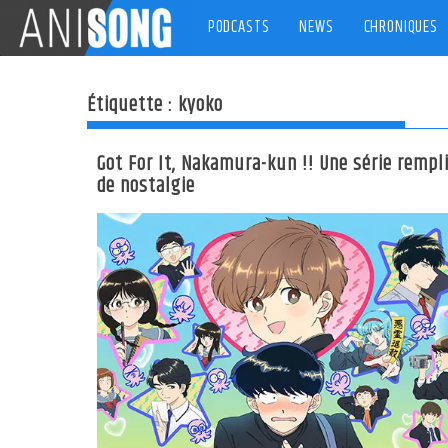
Skip
PODCASTS
NEWS
CHRONIQUES
to
content
Étiquette :
kyoko
Got For It, Nakamura-kun !! Une série rempl
de nostalgie