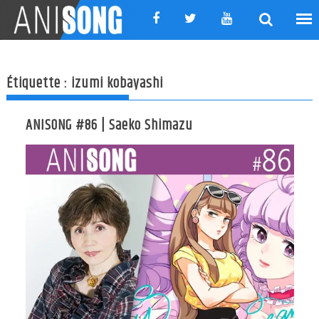
Skip
to
content
Étiquette :
izumi kobayashi
ANISONG #86 | Saeko Shimazu