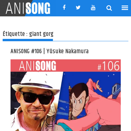
Skip
to
content
Étiquette :
giant gorg
ANISONG #106 | Yûsuke Nakamura