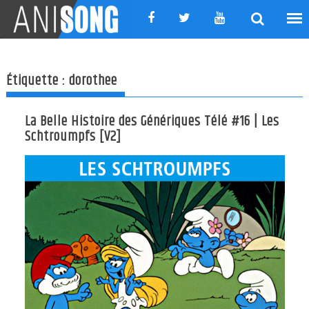
Skip
to
content
Étiquette :
dorothee
La Belle Histoire des Génériques Télé #16 | Les
Schtroumpfs [V2]