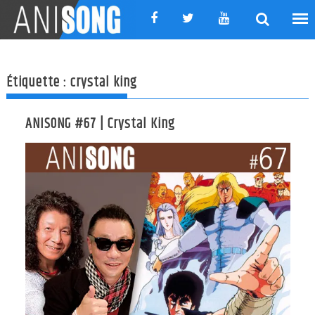
Skip
to
content
Étiquette :
crystal king
ANISONG #67 | Crystal King