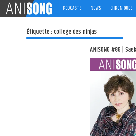
Skip
PODCASTS
NEWS
CHRONIQUES
to
content
Étiquette :
college des ninjas
ANISONG #86 | Sae