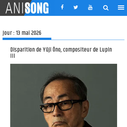
Skip
to
content
Jour :
13 mai 2026
Disparition de Yûji Ôno, compositeur de Lupin
III