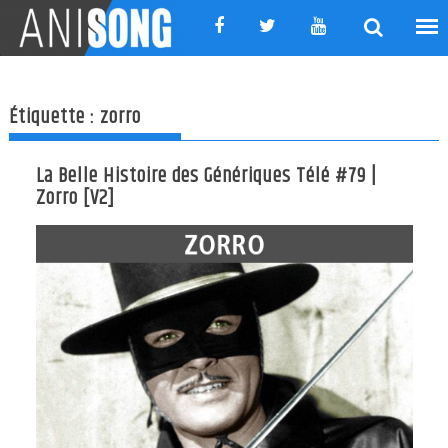
Skip
to
content
Étiquette :
zorro
La Belle Histoire des Génériques Télé #79 |
Zorro [V2]