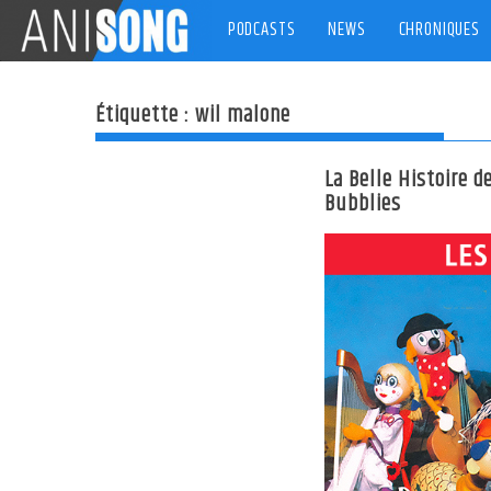
Skip
PODCASTS
NEWS
CHRONIQUES
to
content
Étiquette :
wil malone
La Belle Histoire d
Bubblies