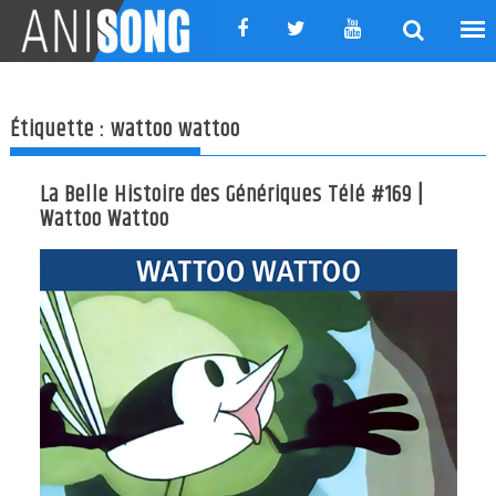
Skip
to
content
Étiquette :
wattoo wattoo
La Belle Histoire des Génériques Télé #169 |
Wattoo Wattoo