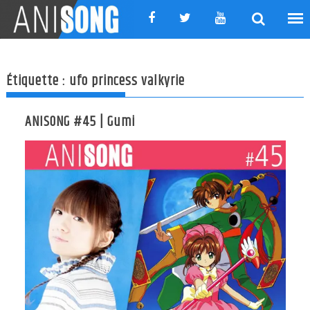
Skip
to
content
Étiquette :
ufo princess valkyrie
ANISONG #45 | Gumi