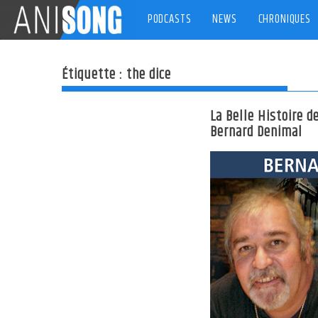
Skip
PODCASTS
NEWS
CHRONIQUES
to
content
Étiquette :
the dice
La Belle Histoire d
Bernard Denimal