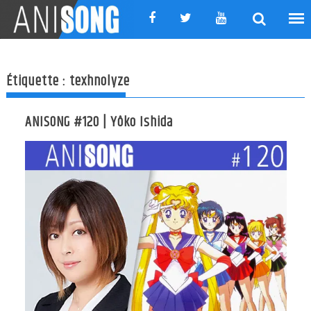
Skip
to
content
Étiquette :
texhnolyze
ANISONG #120 | Yôko Ishida