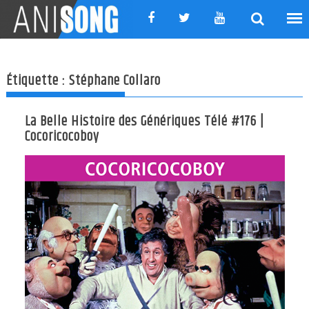
Skip
to
content
Étiquette :
Stéphane Collaro
La Belle Histoire des Génériques Télé #176 |
Cocoricocoboy