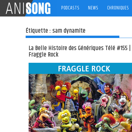
Skip
PODCASTS
NEWS
CHRONIQUES
to
content
Étiquette :
sam dynamite
La Belle Histoire des Génériques Télé #155 |
Fraggle Rock