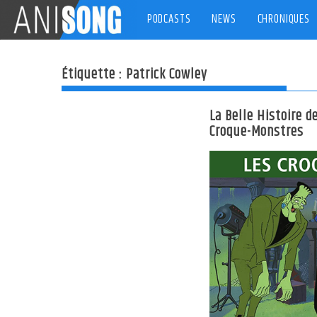
Skip
PODCASTS
NEWS
CHRONIQUES
to
content
Étiquette :
Patrick Cowley
La Belle Histoire d
Croque-Monstres