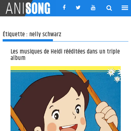
Skip
to
content
Étiquette :
nelly schwarz
Les musiques de Heidi rééditées dans un triple
album