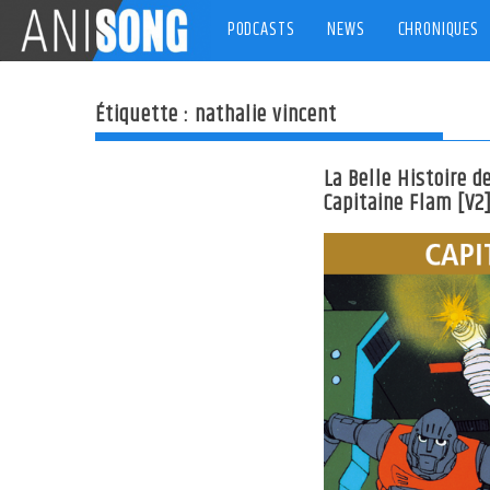
Skip
PODCASTS
NEWS
CHRONIQUES
to
content
Étiquette :
nathalie vincent
La Belle Histoire d
Capitaine Flam [V2