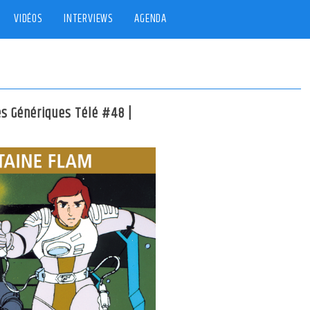
VIDÉOS
INTERVIEWS
AGENDA
es Génériques Télé #48 |
]