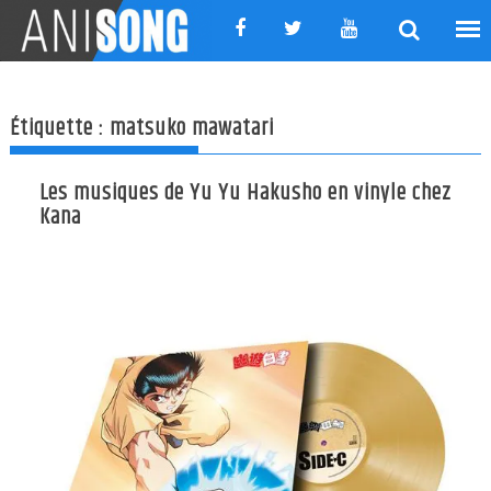
Skip
to
content
Étiquette :
matsuko mawatari
Les musiques de Yu Yu Hakusho en vinyle chez
Kana