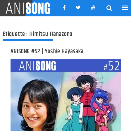
Skip
to
content
Étiquette :
Himitsu Hanazono
ANISONG #52 | Yoshie Hayasaka