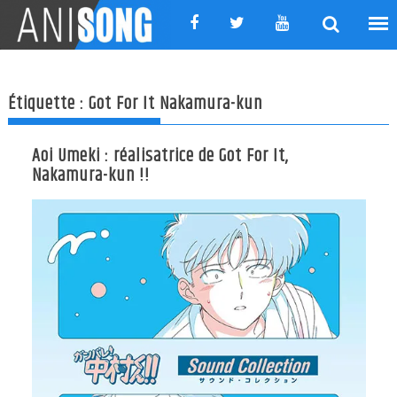
Skip
to
content
Étiquette :
Got For It Nakamura-kun
Aoi Umeki : réalisatrice de Got For It,
Nakamura-kun !!