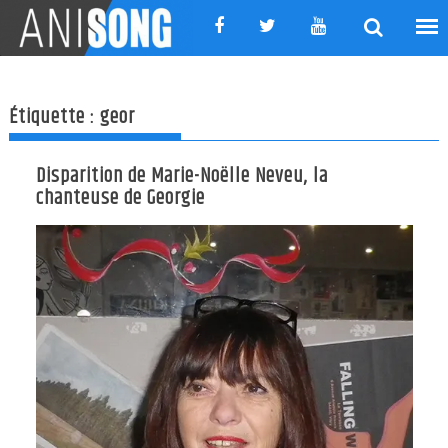
Skip
to
content
Étiquette :
geor
Disparition de Marie-Noëlle Neveu, la
chanteuse de Georgie