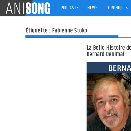
Skip
PODCASTS
NEWS
CHRONIQUES
to
content
Étiquette :
Fabienne Stoko
La Belle Histoire d
Bernard Denimal