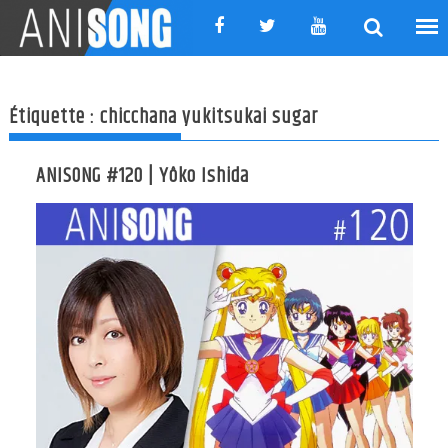
Skip
to
content
Étiquette :
chicchana yukitsukai sugar
ANISONG #120 | Yôko Ishida