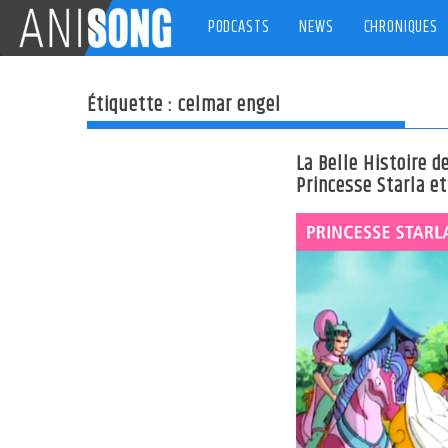
Skip
PODCASTS
NEWS
CHRONIQUES
to
content
Étiquette :
celmar engel
La Belle Histoire d
Princesse Starla e