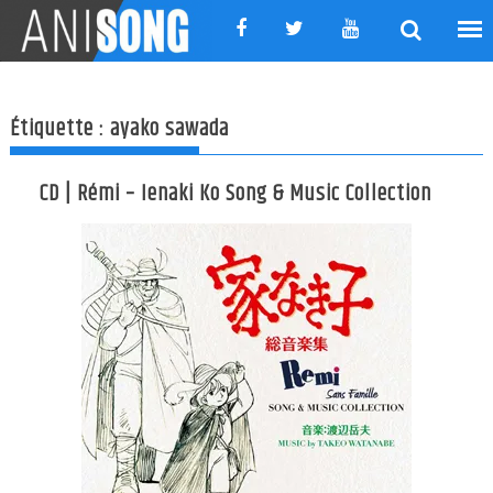
Skip
to
content
Étiquette :
ayako sawada
CD | Rémi – Ienaki Ko Song & Music Collection