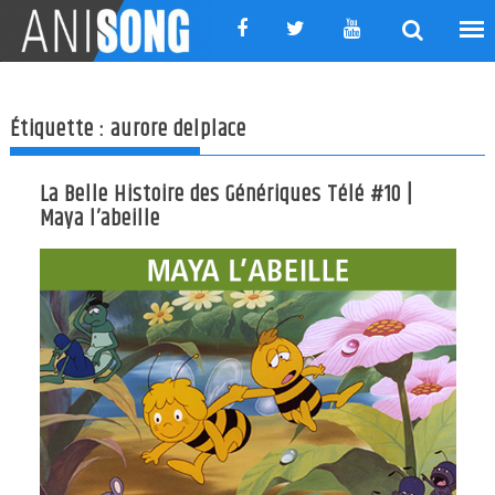
Skip
to
content
Étiquette :
aurore delplace
La Belle Histoire des Génériques Télé #10 |
Maya l’abeille