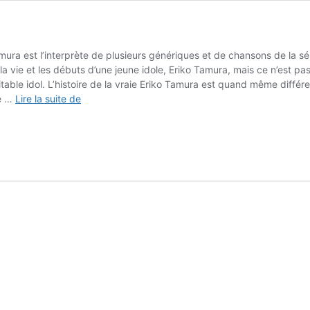
mura est l’interprète de plusieurs génériques et de chansons de la sé
e la vie et les débuts d’une jeune idole, Eriko Tamura, mais ce n’est p
ritable idol. L’histoire de la vraie Eriko Tamura est quand même diffé
ANISONG
le …
Lire la suite de
#24
|
Eriko
Tamura